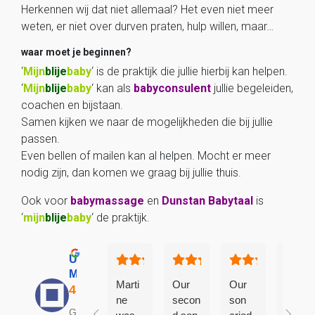
Herkennen wij dat niet allemaal? Het even niet meer
weten, er niet over durven praten, hulp willen, maar…
waar moet je beginnen?
‘
Mijn
blije
baby
‘ is de praktijk die jullie hierbij kan helpen.
‘
Mijn
blije
baby
‘ kan als
babyconsulent
jullie begeleiden,
coachen en bijstaan.
Samen kijken we naar de mogelijkheden die bij jullie
passen.
Even bellen of mailen kan al helpen. Mocht er meer
nodig zijn, dan komen we graag bij jullie thuis.
Ook voor
babymassage
en
Dunstan Babytaal
is
‘
mijn
blije
baby
‘ de praktijk.
Uitstekend
Mijnblijebaby
Marti
Our
Our
Excell
ne
secon
son
ent
Gebaseerd op 17