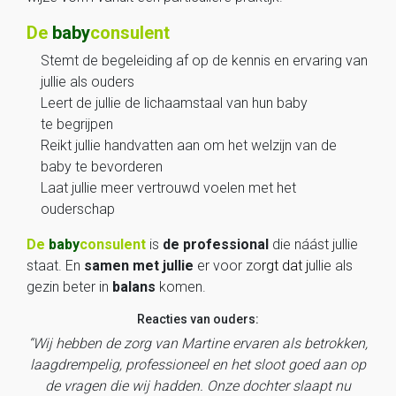
De
baby
consulent
Stemt de begeleiding af op de kennis en ervaring van
jullie als ouders
Leert de jullie de lichaamstaal van hun baby
te begrijpen
Reikt jullie handvatten aan om het welzijn van de
baby te bevorderen
Laat jullie meer vertrouwd voelen met het
ouderschap
De
baby
consulent
is
de professional
die náást jullie
staat. En
samen met jullie
er voor zo
rgt dat j
ullie als
gezin beter in
balans
komen.
Reacties van ouders:
“Wij hebben de zorg van Martine ervaren als betrokken,
laagdrempelig, professioneel en het sloot goed aan op
de vragen die wij hadden. Onze dochter slaapt nu